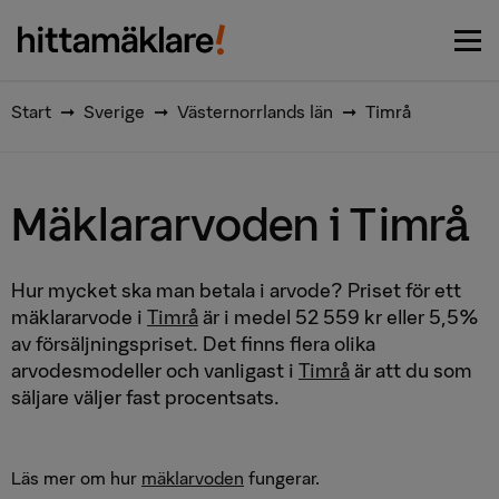
Vi matchar dig med de bästa
Börja här
mäklarna
Start
➞
Sverige
➞
Västernorrlands län
➞
Timrå
Mäklararvoden i Timrå
Hur mycket ska man betala i arvode? Priset för ett
mäklararvode i
Timrå
är i medel 52 559 kr eller 5,5%
av försäljningspriset. Det finns flera olika
arvodesmodeller och vanligast i
Timrå
är att du som
säljare väljer fast procentsats.
Läs mer om hur
mäklarvoden
fungerar.