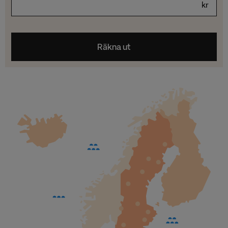
kr
Räkna ut