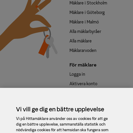
Mäklare i Stockholm
Mäklare i Göteborg
Mäklare i Malmö
Alla mäklarbyråer
Alla mäklare
Mäklararvoden
För mäklare
Logga in
Aktivera konto
Våra tjänster
Kontakt
Vi vill ge dig en bättre upplevelse
support@booli.se
Vi på Hittamäklare använder oss av cookies för att ge
dig en bättre upplevelse, sammanställa statistik och
08 - 410 475 90
nödvändiga cookies för att hemsidan ska fungera som