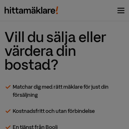
Vi matchar dig med de bästa
Börja här
mäklarna
Vill du sälja eller
värdera din
bostad?
Matchar dig med rätt mäklare för just din
försäljning
Kostnadsfritt och utan förbindelse
En tjänst från
Booli