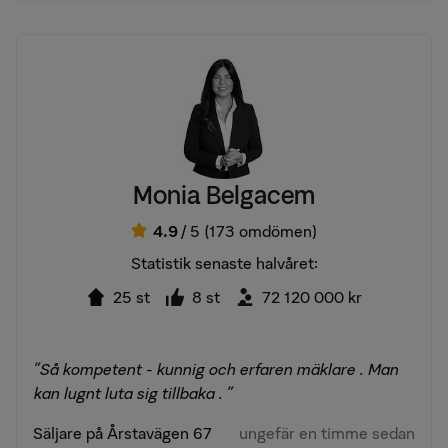
Monia Belgacem
4.9
/ 5
(173 omdömen)
Statistik senaste halvåret:
25 st
8 st
72 120 000 kr
"Så kompetent - kunnig och erfaren mäklare . Man
kan lugnt luta sig tillbaka . "
Säljare på Årstavägen 67
ungefär en timme sedan