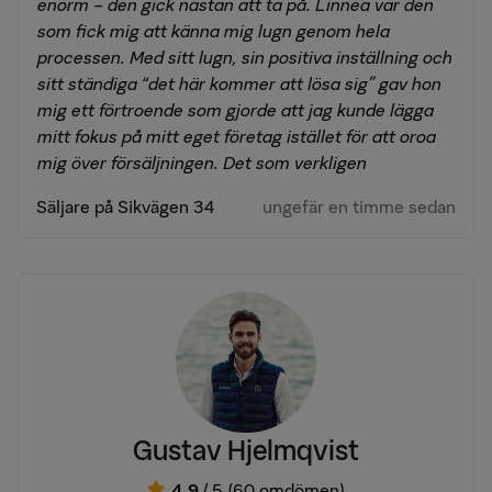
enorm – den gick nästan att ta på. Linnea var den
som fick mig att känna mig lugn genom hela
processen. Med sitt lugn, sin positiva inställning och
sitt ständiga “det här kommer att lösa sig” gav hon
mig ett förtroende som gjorde att jag kunde lägga
mitt fokus på mitt eget företag istället för att oroa
mig över försäljningen. Det som verkligen
imponerade på mig var hennes engagemang. Hon
Säljare på Sikvägen 34
ungefär en timme sedan
fanns alltid tillgänglig, höll mig uppdaterad och stod
på öppna visningar varje söndag. Det märktes tydligt
att hon gjorde allt hon kunde för att få bästa möjliga
resultat. För mig är Linnea mer än en mäklare – hon
är någon jag kommer att anlita igen utan att tveka.
Jag kan varmt rekommendera henne till alla som
söker en engagerad, professionell och trygg
mäklare."
Gustav Hjelmqvist
4.9
/ 5
(60 omdömen)