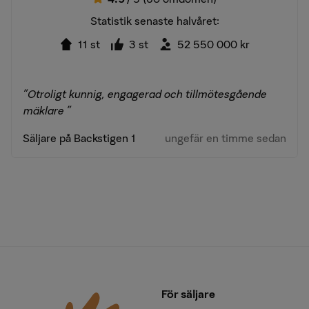
Statistik senaste halvåret:
11 st
3 st
52 550 000 kr
"Otroligt kunnig, engagerad och tillmötesgående
mäklare "
Säljare på Backstigen 1
ungefär en timme sedan
För säljare