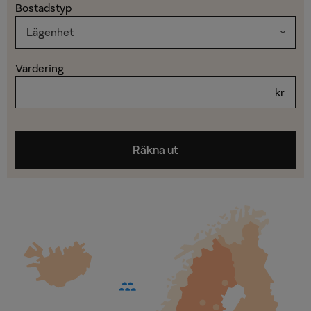
Bostadstyp
Värdering
kr
Räkna ut