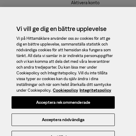
Aktivera konto
Våra tjänster
Kontakt
Vi vill ge dig en bättre upplevelse
support@booli.se
Vi på Hittamäklare använder oss av cookies för att ge
dig en bättre upplevelse, sammanställa statistik och
08 - 410 475 90
nödvändiga cookies för att hemsidan ska fungera som
tänkt. All data vi samlar in är indirekta personuppgifter
Om oss
och vi kan komma att dela det med våra leverantörer
Jobba med oss
och andra tredjeparter. Du kan läsa mer under
Cookiepolicy och Integritetspolicy. Vill du inte tillåta
Hittamäklare är en
vissa typer av cookies kan du själv ändra i dina
Integritet
mäklarguide och
inställningar och när som helst återkalla ditt samtycke
jämförelsetjänst av
Cookies
under Cookiepolicy.
Cookiepolicy
Integritetspolicy
mäklare, framtagen av
Hantera cookies
Acceptera rekommenderade
Booli
och
SBAB
.
Integritetspolicy
Användarvillkor
Acceptera nödvändiga
Ansvarig för sidans innehåll:
Sebastian Wickert © 2026 Booli