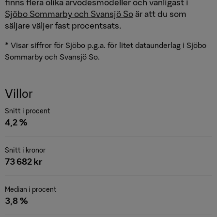
finns flera olika arvodesmodeller och vanligast i
Sjöbo Sommarby och Svansjö So
är att du som
säljare väljer fast procentsats.
* Visar siffror för Sjöbo p.g.a. för litet dataunderlag i Sjöbo
Sommarby och Svansjö So.
Villor
Snitt i procent
4,2 %
Snitt i kronor
73 682 kr
Median i procent
3,8 %