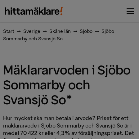
Vi matchar dig med de bästa
Börja här
mäklarna
Start
➞
Sverige
➞
Skåne län
➞
Sjöbo
➞
Sjöbo
Sommarby och Svansjö So
Mäklararvoden i Sjöbo
Sommarby och
Svansjö So*
Hur mycket ska man betala i arvode? Priset för ett
mäklararvode i
Sjöbo Sommarby och Svansjö So
är i
medel 70 422 kr eller 4,3% av försäljningspriset. Det