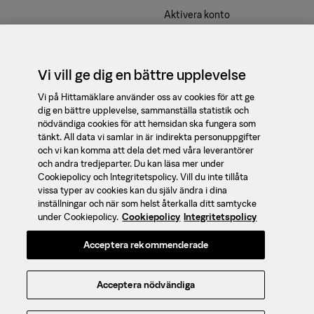
Aktivera konto
Våra tjänster
Kontakt
Vi vill ge dig en bättre upplevelse
support@booli.se
Vi på Hittamäklare använder oss av cookies för att ge
dig en bättre upplevelse, sammanställa statistik och
08 - 410 475 90
nödvändiga cookies för att hemsidan ska fungera som
tänkt. All data vi samlar in är indirekta personuppgifter
Om oss
och vi kan komma att dela det med våra leverantörer
Jobba med oss
och andra tredjeparter. Du kan läsa mer under
Cookiepolicy och Integritetspolicy. Vill du inte tillåta
Hittamäklare är en
vissa typer av cookies kan du själv ändra i dina
Integritet
mäklarguide och
inställningar och när som helst återkalla ditt samtycke
jämförelsetjänst av
Cookies
under Cookiepolicy.
Cookiepolicy
Integritetspolicy
mäklare, framtagen av
Hantera cookies
Acceptera rekommenderade
Booli
och
SBAB
.
Integritetspolicy
Användarvillkor
Acceptera nödvändiga
Ansvarig för sidans innehåll:
Sebastian Wickert © 2026 Booli