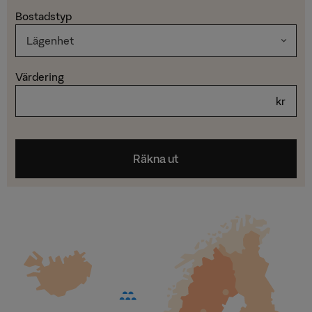
Bostadstyp
Värdering
kr
Räkna ut