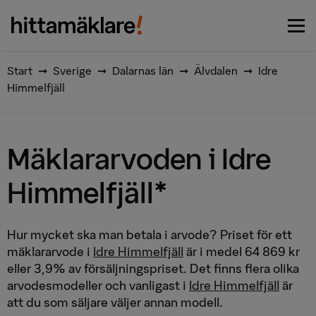
Vi matchar dig med de bästa
Börja här
mäklarna
Start
➞
Sverige
➞
Dalarnas län
➞
Älvdalen
➞
Idre
Himmelfjäll
Mäklararvoden i Idre
Himmelfjäll*
Hur mycket ska man betala i arvode? Priset för ett
mäklararvode i
Idre Himmelfjäll
är i medel 64 869 kr
eller 3,9% av försäljningspriset. Det finns flera olika
arvodesmodeller och vanligast i
Idre Himmelfjäll
är
att du som säljare väljer annan modell.