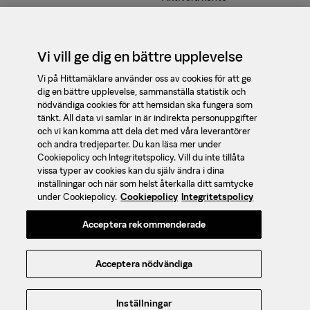
Våra tjänster
Kontakt
Vi vill ge dig en bättre upplevelse
support@booli.se
Vi på Hittamäklare använder oss av cookies för att ge
dig en bättre upplevelse, sammanställa statistik och
08 - 410 475 90
nödvändiga cookies för att hemsidan ska fungera som
tänkt. All data vi samlar in är indirekta personuppgifter
Om oss
och vi kan komma att dela det med våra leverantörer
Jobba med oss
och andra tredjeparter. Du kan läsa mer under
Cookiepolicy och Integritetspolicy. Vill du inte tillåta
Hittamäklare är en
vissa typer av cookies kan du själv ändra i dina
Integritet
mäklarguide och
inställningar och när som helst återkalla ditt samtycke
jämförelsetjänst av
Cookies
under Cookiepolicy.
Cookiepolicy
Integritetspolicy
mäklare, framtagen av
Hantera cookies
Acceptera rekommenderade
Booli
och
SBAB
.
Integritetspolicy
Användarvillkor
Acceptera nödvändiga
Ansvarig för sidans innehåll:
Sebastian Wickert © 2026 Booli
Search Technologies AB
Inställningar