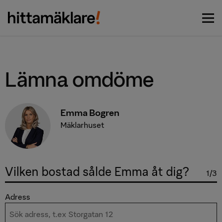
Vi matchar dig med de bästa
Börja här
mäklarna
Lämna omdöme
Emma Bogren
Mäklarhuset
Vilken bostad sålde Emma åt dig?
1/3
Adress