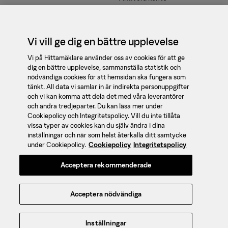
Våra tjänster
Kontakt
Vi vill ge dig en bättre upplevelse
support@booli.se
Vi på Hittamäklare använder oss av cookies för att ge
dig en bättre upplevelse, sammanställa statistik och
08 - 410 475 90
nödvändiga cookies för att hemsidan ska fungera som
tänkt. All data vi samlar in är indirekta personuppgifter
Om oss
och vi kan komma att dela det med våra leverantörer
Jobba med oss
och andra tredjeparter. Du kan läsa mer under
Cookiepolicy och Integritetspolicy. Vill du inte tillåta
Hittamäklare är en
vissa typer av cookies kan du själv ändra i dina
Integritet
mäklarguide och
inställningar och när som helst återkalla ditt samtycke
jämförelsetjänst av
Cookies
under Cookiepolicy.
Cookiepolicy
Integritetspolicy
mäklare, framtagen av
Hantera cookies
Acceptera rekommenderade
Booli
och
SBAB
.
Integritetspolicy
Användarvillkor
Acceptera nödvändiga
Ansvarig för sidans innehåll:
Sebastian Wickert © 2026 Booli
Search Technologies AB
Inställningar