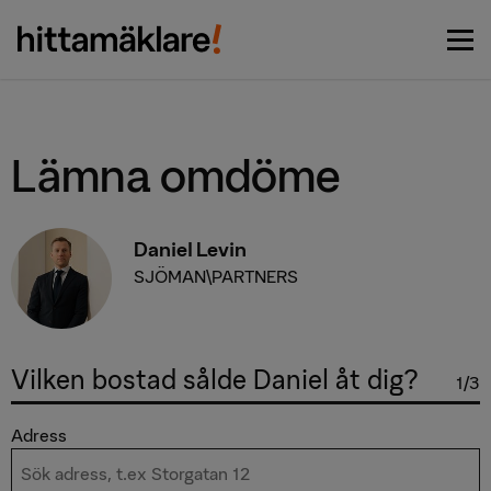
Vi matchar dig med de bästa
Börja här
mäklarna
Lämna omdöme
Daniel Levin
SJÖMAN\PARTNERS
Vilken bostad sålde Daniel åt dig?
1/3
Adress